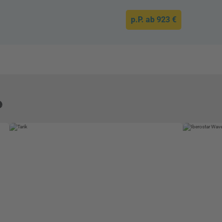
p.P. ab
923 €
e