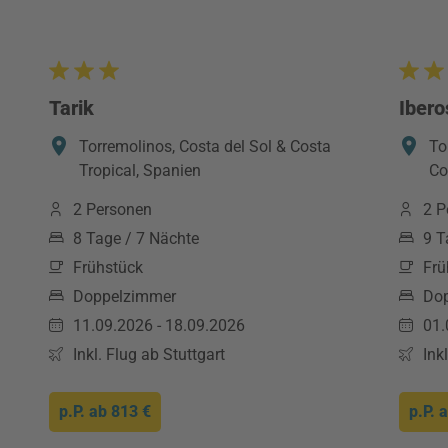
Tarik
Ibero
Torremolinos, Costa del Sol & Costa
To
Tropical, Spanien
Co
2 Personen
2 P
8 Tage / 7 Nächte
9 T
Frühstück
Frü
Doppelzimmer
Do
11.09.2026 - 18.09.2026
01.
Inkl. Flug ab Stuttgart
Ink
p.P. ab
813 €
p.P. 