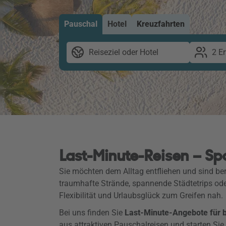
Pauschal
Hotel
Kreuzfahrten
Reiseziel oder Hotel
2 E
Last-Minute-Reisen – Sp
Sie möchten dem Alltag entfliehen und sind ber
traumhafte Strände, spannende Städtetrips od
Flexibilität und Urlaubsglück zum Greifen nah.
Bei uns finden Sie
Last-Minute-Angebote für be
aus attraktiven Pauschalreisen und starten Sie