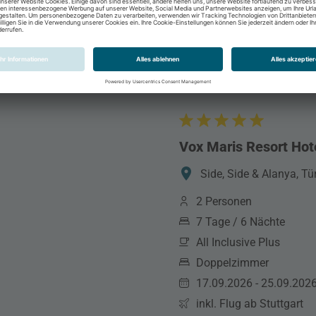
Vox Maris Resort Hot
Side, Side & Alanya, Tü
2 Personen
7 Tage / 6 Nächte
All Inclusive Plus
Doppelzimmer
17.09.2026 - 25.09.202
inkl. Flug ab Stuttgart