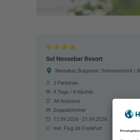
Sol Nessebar Resort
Nessebar, Bulgarien: Sonnenstrand / B
2 Personen
9 Tage / 8 Nächte
All Inclusive
Doppelzimmer
13.09.2026 - 21.09.2026
inkl. Flug ab Frankfurt