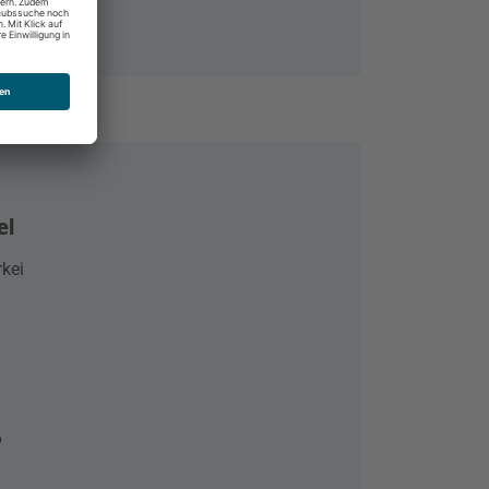
el
rkei
6