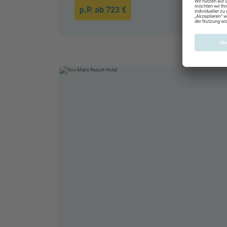
p.P. ab
723 €