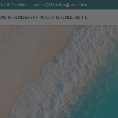
LAND Reisebüro Laupichler
Merkliste
Anmelden
USCHALREISEN
LAST MINUTE
HOTEL
REISEBERICHTE