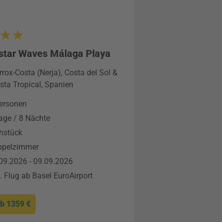
star Waves Málaga Playa
rrox-Costa (Nerja), Costa del Sol &
sta Tropical, Spanien
ersonen
age / 8 Nächte
hstück
ppelzimmer
09.2026 - 09.09.2026
l. Flug ab Basel EuroAirport
ab
1359 €