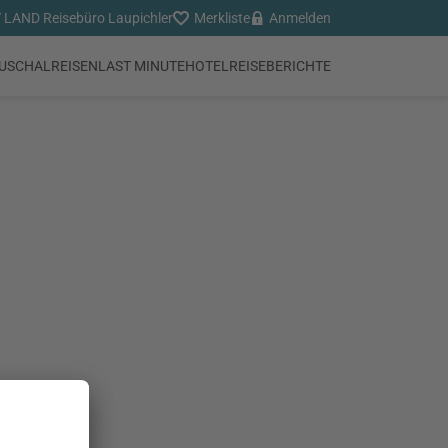
LAND Reisebüro Laupichler
Merkliste
Anmelden
USCHALREISEN
LAST MINUTE
HOTEL
REISEBERICHTE