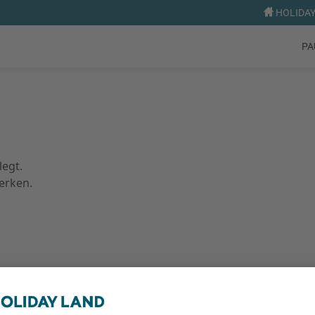
HOLIDAY 
PA
legt.
erken.