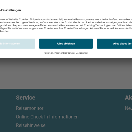
Service
Ak
Reisemonitor
New
Online Check-In Informationen
Reisehinweise