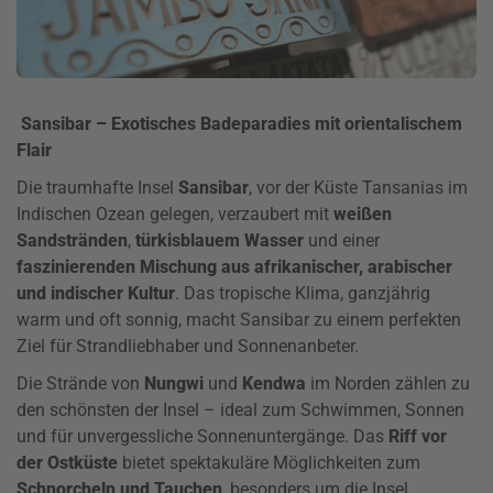
Sansibar – Exotisches Badeparadies mit orientalischem
Flair
Die traumhafte Insel
Sansibar
, vor der Küste Tansanias im
Indischen Ozean gelegen, verzaubert mit
weißen
Sandstränden
,
türkisblauem Wasser
und einer
faszinierenden Mischung aus afrikanischer, arabischer
und indischer Kultur
. Das tropische Klima, ganzjährig
warm und oft sonnig, macht Sansibar zu einem perfekten
Ziel für Strandliebhaber und Sonnenanbeter.
Die Strände von
Nungwi
und
Kendwa
im Norden zählen zu
den schönsten der Insel – ideal zum Schwimmen, Sonnen
und für unvergessliche Sonnenuntergänge. Das
Riff vor
der Ostküste
bietet spektakuläre Möglichkeiten zum
Schnorcheln und Tauchen
, besonders um die Insel