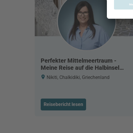
Perfekter Mittelmeertraum -
Meine Reise auf die Halbinsel
Chalkidiki
Nikiti, Chalkidiki, Griechenland
Reisebericht lesen