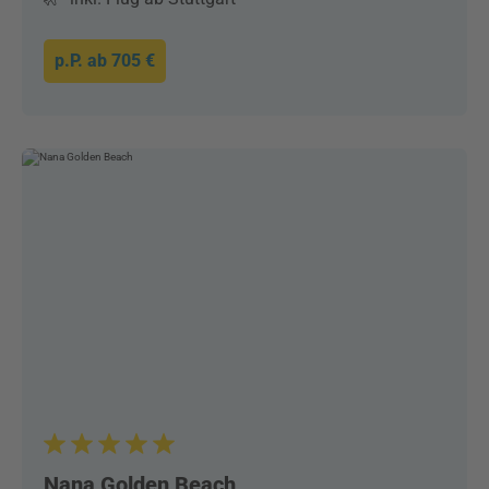
p.P. ab
705 €
Nana Golden Beach